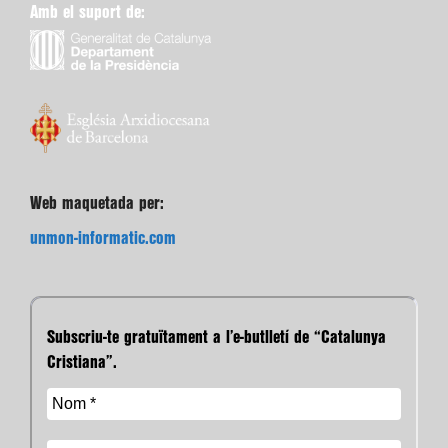
Amb el suport de:
Web maquetada per:
unmon-informatic.com
Subscriu-te gratuïtament a l’e-butlletí de “Catalunya
Cristiana”.