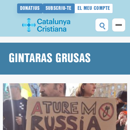
DONATIUS
SUBSCRIU-TE
EL MEU COMPTE
Vés
al
contingut
GINTARAS GRUSAS