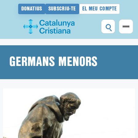
DONATIUS
SUBSCRIU-TE
EL MEU COMPTE
Vés
al
contingut
GERMANS MENORS