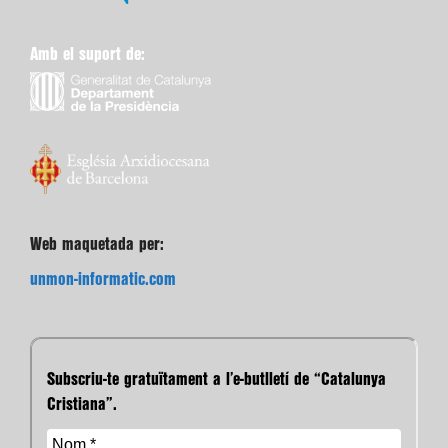
Amb el suport de:
Web maquetada per:
unmon-informatic.com
Subscriu-te gratuïtament a l’e-butlletí de “Catalunya
Cristiana”.