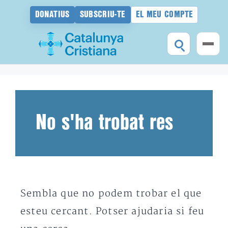
DONATIUS
SUBSCRIU-TE
EL MEU COMPTE
Vés
al
contingut
No s'ha trobat res
Sembla que no podem trobar el que
esteu cercant. Potser ajudaria si feu