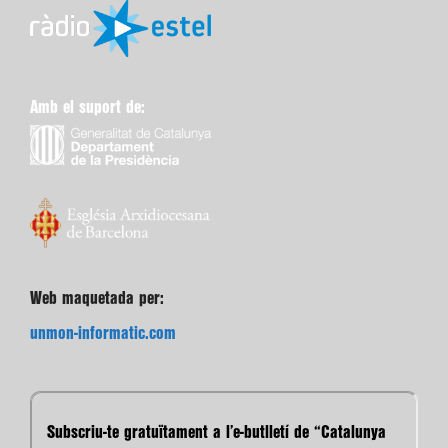
Amb el suport de:
Web maquetada per:
unmon-informatic.com
Subscriu-te gratuïtament a l’e-butlletí de “Catalunya