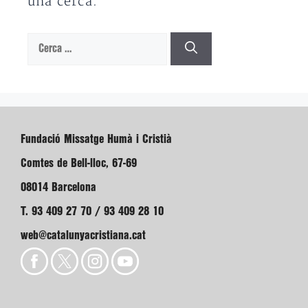
una cerca.
Cerca:
Fundació Missatge Humà i Cristià
Comtes de Bell-lloc, 67-69
08014 Barcelona
T. 93 409 27 70 / 93 409 28 10
web@catalunyacristiana.cat