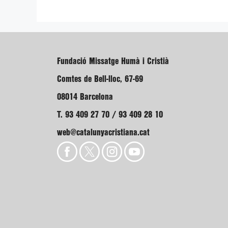
Fundació Missatge Humà i Cristià
Comtes de Bell-lloc, 67-69
08014 Barcelona
T. 93 409 27 70 / 93 409 28 10
web@catalunyacristiana.cat