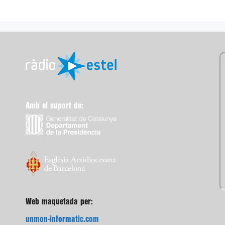
Amb el suport de:
Web maquetada per:
unmon-informatic.com