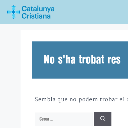
Vés
al
contingut
No s'ha trobat res
Sembla que no podem trobar el qu
Cerca: