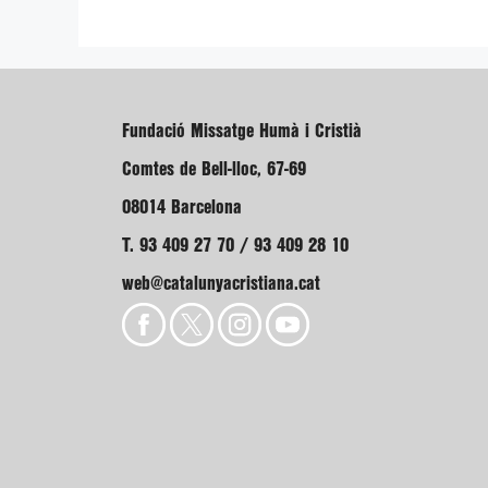
Fundació Missatge Humà i Cristià
Comtes de Bell-lloc, 67-69
08014 Barcelona
T. 93 409 27 70 / 93 409 28 10
web@catalunyacristiana.cat