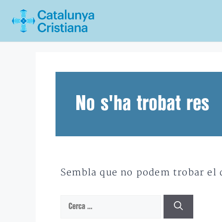
Vés
al
contingut
No s'ha trobat res
Sembla que no podem trobar el qu
Cerca: