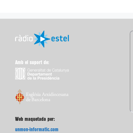
Amb el suport de:
Web maquetada per:
unmon-informatic.com