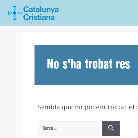
Vés
al
contingut
No s'ha trobat res
Sembla que no podem trobar el qu
Cerca: