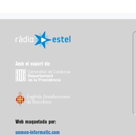
Amb el suport de:
Web maquetada per:
unmon-informatic.com