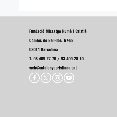
Fundació Missatge Humà i Cristià
Comtes de Bell-lloc, 67-69
08014 Barcelona
T. 93 409 27 70 / 93 409 28 10
web@catalunyacristiana.cat