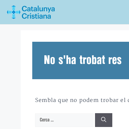
Vés
al
contingut
No s'ha trobat res
Sembla que no podem trobar el qu
Cerca: