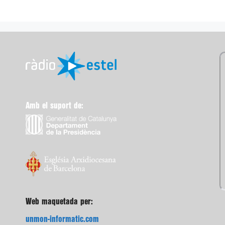
Amb el suport de:
Web maquetada per:
unmon-informatic.com