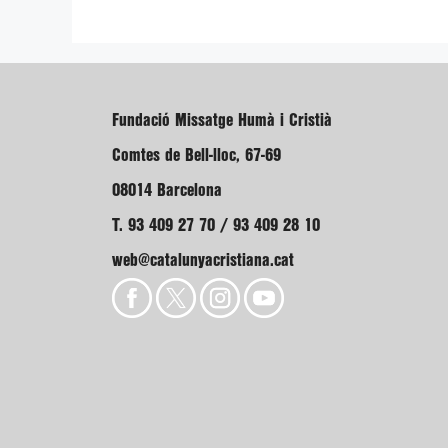
Fundació Missatge Humà i Cristià
Comtes de Bell-lloc, 67-69
08014 Barcelona
T. 93 409 27 70 / 93 409 28 10
web@catalunyacristiana.cat