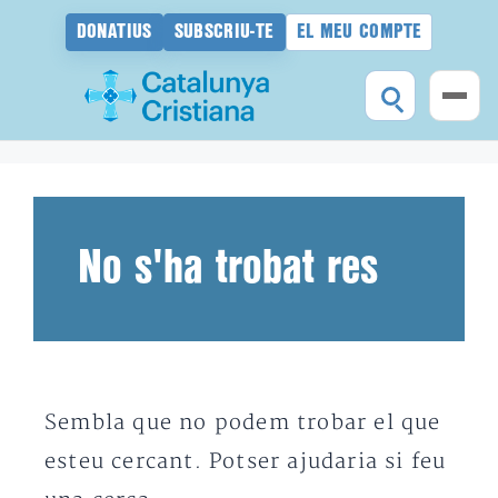
DONATIUS
SUBSCRIU-TE
EL MEU COMPTE
Vés
al
contingut
No s'ha trobat res
Sembla que no podem trobar el que
esteu cercant. Potser ajudaria si feu