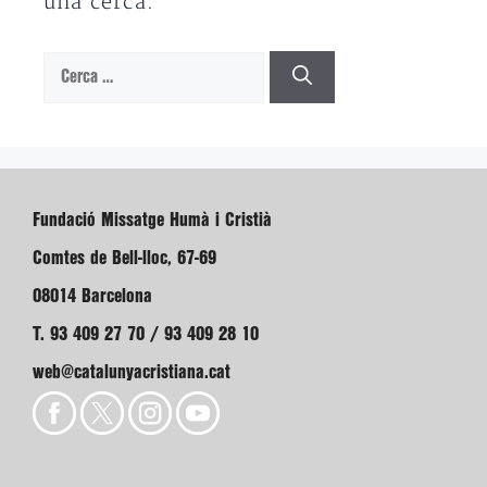
una cerca.
Cerca:
Fundació Missatge Humà i Cristià
Comtes de Bell-lloc, 67-69
08014 Barcelona
T. 93 409 27 70 / 93 409 28 10
web@catalunyacristiana.cat