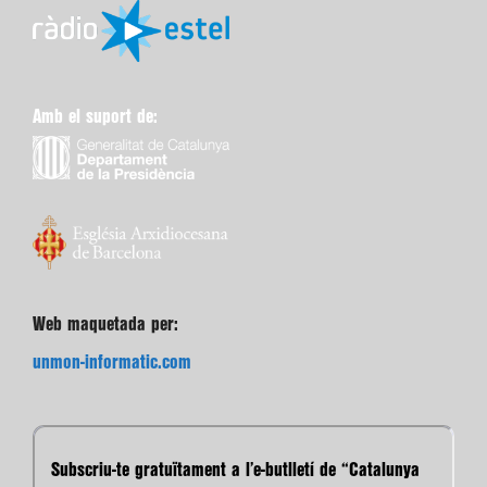
Amb el suport de:
Web maquetada per:
unmon-informatic.com
Subscriu-te gratuïtament a l’e-butlletí de “Catalunya