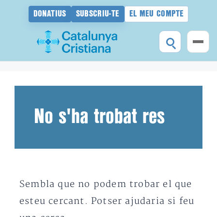
DONATIUS
SUBSCRIU-TE
EL MEU COMPTE
Vés
al
contingut
No s'ha trobat res
Sembla que no podem trobar el que
esteu cercant. Potser ajudaria si feu