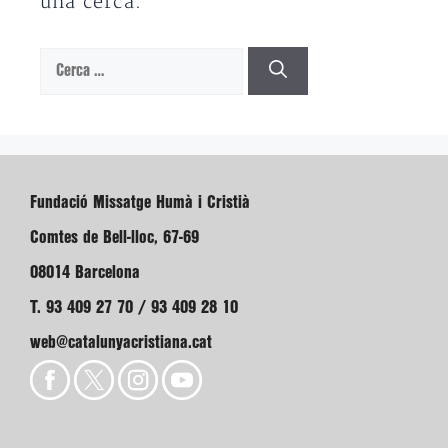
una cerca.
Cerca:
Fundació Missatge Humà i Cristià
Comtes de Bell-lloc, 67-69
08014 Barcelona
T. 93 409 27 70 / 93 409 28 10
web@catalunyacristiana.cat