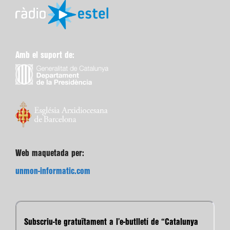
Amb el suport de:
Web maquetada per:
unmon-informatic.com
Subscriu-te gratuïtament a l’e-butlletí de “Catalunya