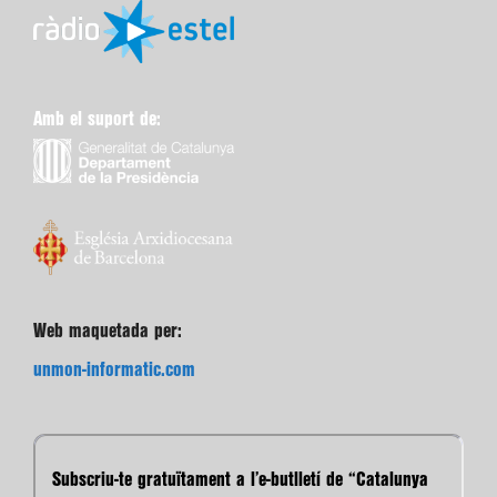
Amb el suport de:
Web maquetada per:
unmon-informatic.com
Subscriu-te gratuïtament a l’e-butlletí de “Catalunya