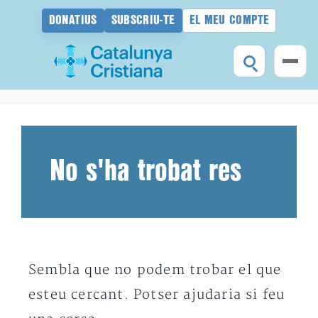
DONATIUS
SUBSCRIU-TE
EL MEU COMPTE
Vés
al
contingut
No s'ha trobat res
Sembla que no podem trobar el que
esteu cercant. Potser ajudaria si feu