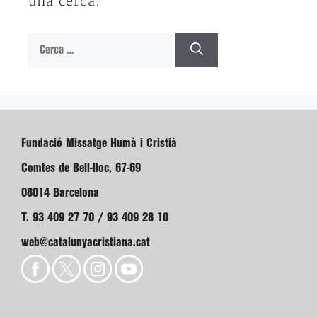
una cerca.
Cerca:
Fundació Missatge Humà i Cristià
Comtes de Bell-lloc, 67-69
08014 Barcelona
T. 93 409 27 70 / 93 409 28 10
web@catalunyacristiana.cat