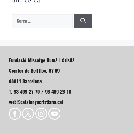
una cerca.
Cerca:
Fundació Missatge Humà i Cristià
Comtes de Bell-lloc, 67-69
08014 Barcelona
T. 93 409 27 70 / 93 409 28 10
web@catalunyacristiana.cat