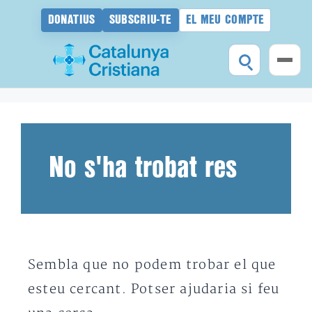
DONATIUS
SUBSCRIU-TE
EL MEU COMPTE
Vés
al
contingut
No s'ha trobat res
Sembla que no podem trobar el que
esteu cercant. Potser ajudaria si feu