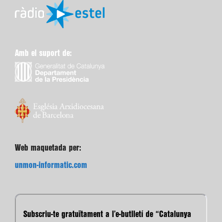
Amb el suport de:
Web maquetada per:
unmon-informatic.com
Subscriu-te gratuïtament a l’e-butlletí de “Catalunya