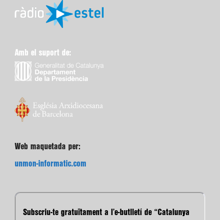
Amb el suport de:
Web maquetada per:
unmon-informatic.com
Subscriu-te gratuïtament a l’e-butlletí de “Catalunya