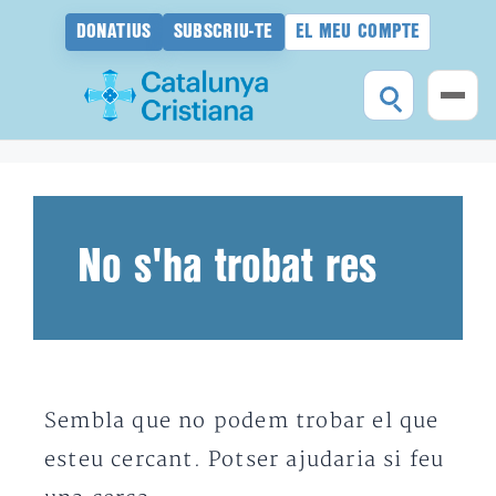
DONATIUS
SUBSCRIU-TE
EL MEU COMPTE
Vés
al
contingut
No s'ha trobat res
Sembla que no podem trobar el que
esteu cercant. Potser ajudaria si feu