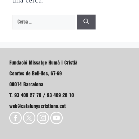
una cerca.
Cerca:
Fundació Missatge Humà i Cristià
Comtes de Bell-lloc, 67-69
08014 Barcelona
T. 93 409 27 70 / 93 409 28 10
web@catalunyacristiana.cat