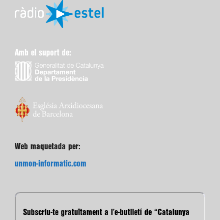
Amb el suport de:
Web maquetada per:
unmon-informatic.com
Subscriu-te gratuïtament a l’e-butlletí de “Catalunya