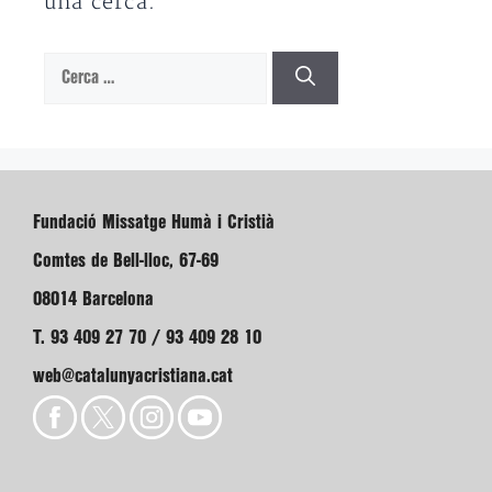
una cerca.
Cerca:
Fundació Missatge Humà i Cristià
Comtes de Bell-lloc, 67-69
08014 Barcelona
T. 93 409 27 70 / 93 409 28 10
web@catalunyacristiana.cat