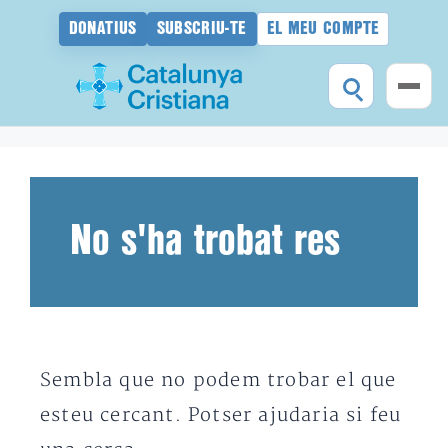
DONATIUS
SUBSCRIU-TE
EL MEU COMPTE
Vés
al
contingut
No s'ha trobat res
Sembla que no podem trobar el que
esteu cercant. Potser ajudaria si feu