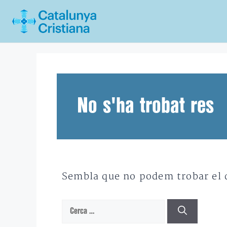
Vés
al
contingut
No s'ha trobat res
Sembla que no podem trobar el qu
Cerca: