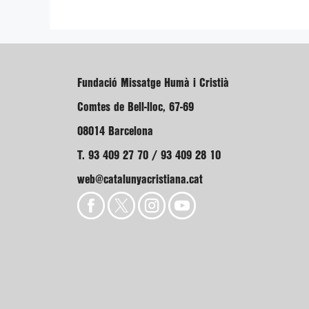
Fundació Missatge Humà i Cristià
Comtes de Bell-lloc, 67-69
08014 Barcelona
T. 93 409 27 70 / 93 409 28 10
web@catalunyacristiana.cat