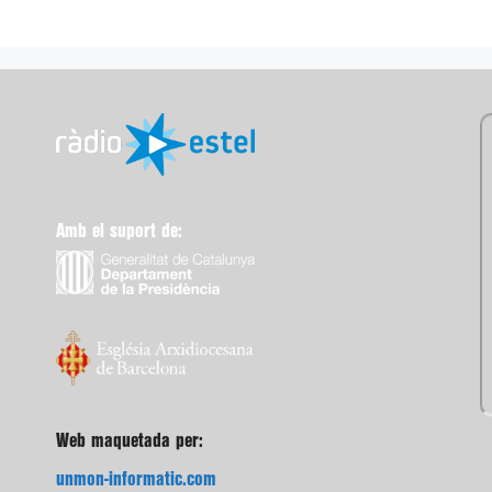
Amb el suport de:
Web maquetada per:
unmon-informatic.com