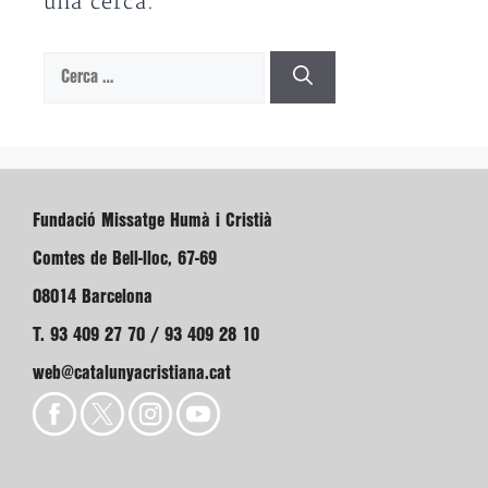
una cerca.
Cerca:
Fundació Missatge Humà i Cristià
Comtes de Bell-lloc, 67-69
08014 Barcelona
T. 93 409 27 70 / 93 409 28 10
web@catalunyacristiana.cat