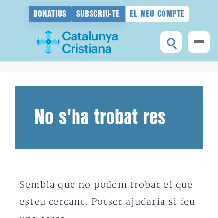
DONATIUS
SUBSCRIU-TE
EL MEU COMPTE
Vés
al
contingut
No s'ha trobat res
Sembla que no podem trobar el que
esteu cercant. Potser ajudaria si feu