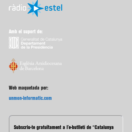
Amb el suport de:
Web maquetada per:
unmon-informatic.com
Subscriu-te gratuïtament a l’e-butlletí de “Catalunya