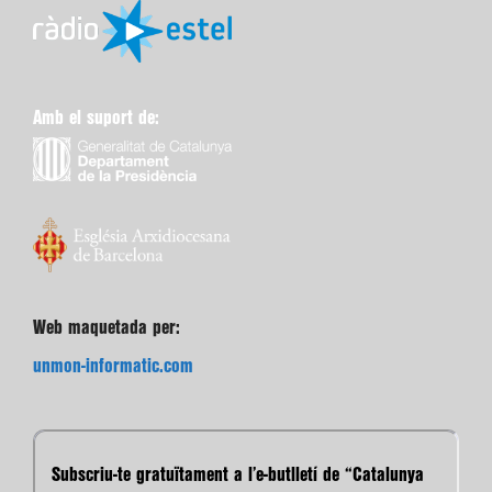
Amb el suport de:
Web maquetada per:
unmon-informatic.com
Subscriu-te gratuïtament a l’e-butlletí de “Catalunya