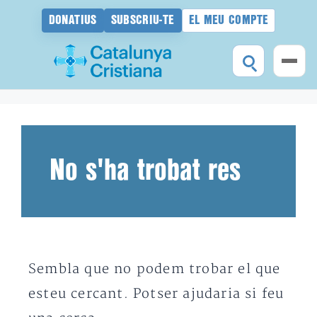
DONATIUS
SUBSCRIU-TE
EL MEU COMPTE
Vés
al
contingut
No s'ha trobat res
Sembla que no podem trobar el que
esteu cercant. Potser ajudaria si feu