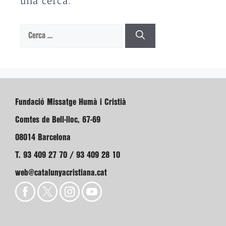
una cerca.
Cerca:
Fundació Missatge Humà i Cristià
Comtes de Bell-lloc, 67-69
08014 Barcelona
T. 93 409 27 70 / 93 409 28 10
web@catalunyacristiana.cat