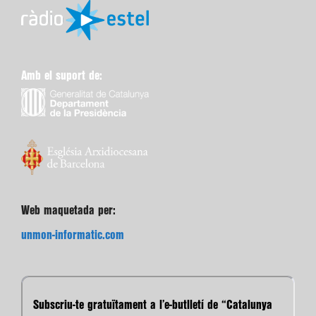
Amb el suport de:
Web maquetada per:
unmon-informatic.com
Subscriu-te gratuïtament a l’e-butlletí de “Catalunya