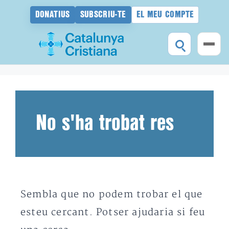
DONATIUS
SUBSCRIU-TE
EL MEU COMPTE
Vés
al
contingut
No s'ha trobat res
Sembla que no podem trobar el que
esteu cercant. Potser ajudaria si feu