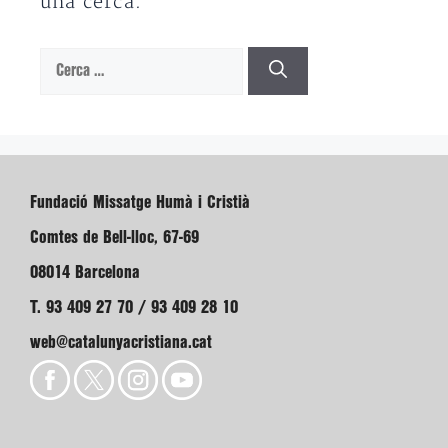
una cerca.
Cerca:
Fundació Missatge Humà i Cristià
Comtes de Bell-lloc, 67-69
08014 Barcelona
T. 93 409 27 70 / 93 409 28 10
web@catalunyacristiana.cat