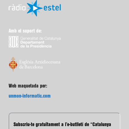
Amb el suport de:
Web maquetada per:
unmon-informatic.com
Subscriu-te gratuïtament a l’e-butlletí de “Catalunya