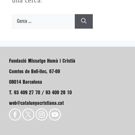
una cerca.
Cerca:
Fundació Missatge Humà i Cristià
Comtes de Bell-lloc, 67-69
08014 Barcelona
T. 93 409 27 70 / 93 409 28 10
web@catalunyacristiana.cat