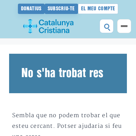
DONATIUS
SUBSCRIU-TE
EL MEU COMPTE
Vés
al
contingut
No s'ha trobat res
Sembla que no podem trobar el que
esteu cercant. Potser ajudaria si feu