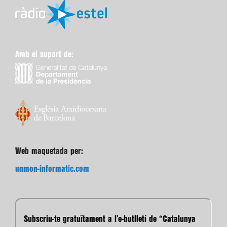
Amb el suport de:
Web maquetada per:
unmon-informatic.com
Subscriu-te gratuïtament a l’e-butlletí de “Catalunya