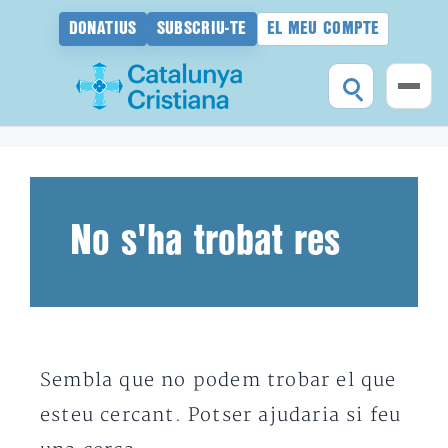
DONATIUS
SUBSCRIU-TE
EL MEU COMPTE
Vés
al
contingut
No s'ha trobat res
Sembla que no podem trobar el que
esteu cercant. Potser ajudaria si feu