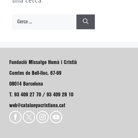
una cerca.
Cerca:
Fundació Missatge Humà i Cristià
Comtes de Bell-lloc, 67-69
08014 Barcelona
T. 93 409 27 70 / 93 409 28 10
web@catalunyacristiana.cat