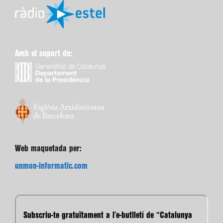
Amb el suport de:
Web maquetada per:
unmon-informatic.com
Subscriu-te gratuïtament a l’e-butlletí de “Catalunya