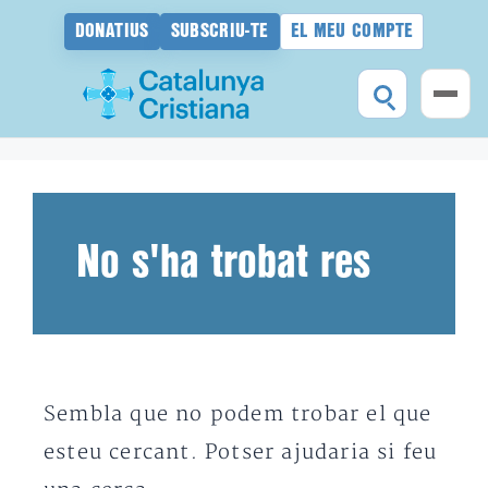
DONATIUS
SUBSCRIU-TE
EL MEU COMPTE
Vés
al
contingut
No s'ha trobat res
Sembla que no podem trobar el que
esteu cercant. Potser ajudaria si feu