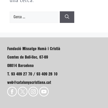
una cerca.
Cerca:
Fundació Missatge Humà i Cristià
Comtes de Bell-lloc, 67-69
08014 Barcelona
T. 93 409 27 70 / 93 409 28 10
web@catalunyacristiana.cat