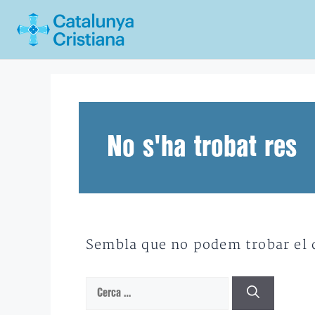
Vés
al
contingut
No s'ha trobat res
Sembla que no podem trobar el qu
Cerca: