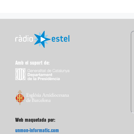
Amb el suport de:
Web maquetada per:
unmon-informatic.com