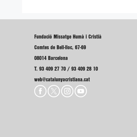
Fundació Missatge Humà i Cristià
Comtes de Bell-lloc, 67-69
08014 Barcelona
T. 93 409 27 70 / 93 409 28 10
web@catalunyacristiana.cat