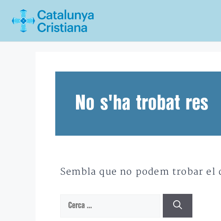
Vés
al
contingut
No s'ha trobat res
Sembla que no podem trobar el qu
Cerca: