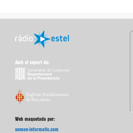
Amb el suport de:
Web maquetada per:
unmon-informatic.com