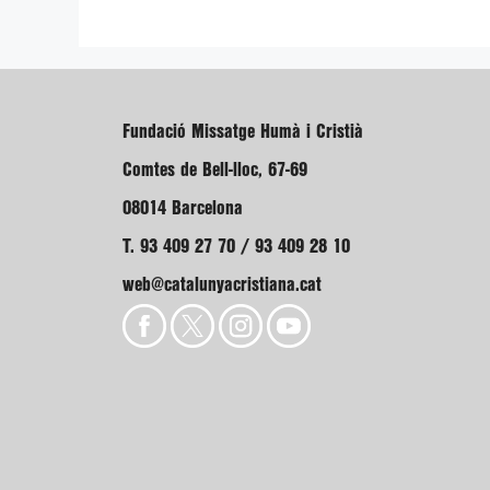
Fundació Missatge Humà i Cristià
Comtes de Bell-lloc, 67-69
08014 Barcelona
T. 93 409 27 70 / 93 409 28 10
web@catalunyacristiana.cat