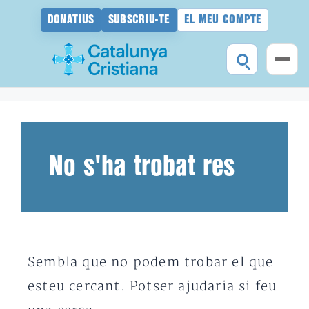
DONATIUS
SUBSCRIU-TE
EL MEU COMPTE
Vés
al
contingut
No s'ha trobat res
Sembla que no podem trobar el que
esteu cercant. Potser ajudaria si feu