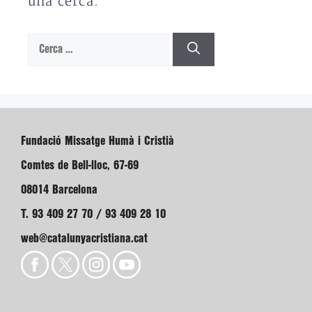
una cerca.
Cerca:
Fundació Missatge Humà i Cristià
Comtes de Bell-lloc, 67-69
08014 Barcelona
T. 93 409 27 70 / 93 409 28 10
web@catalunyacristiana.cat