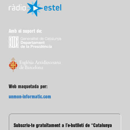
Amb el suport de:
Web maquetada per:
unmon-informatic.com
Subscriu-te gratuïtament a l’e-butlletí de “Catalunya