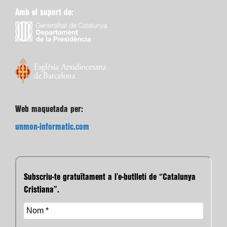
Amb el suport de:
Web maquetada per:
unmon-informatic.com
Subscriu-te gratuïtament a l’e-butlletí de “Catalunya
Cristiana”.