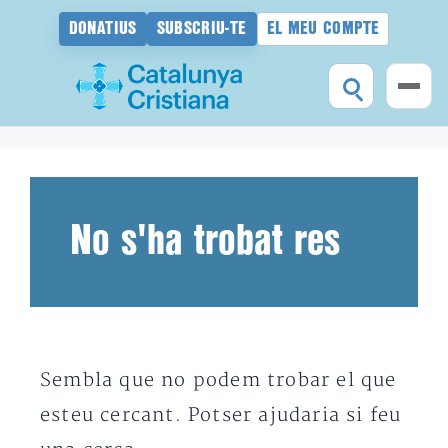
DONATIUS
SUBSCRIU-TE
EL MEU COMPTE
Vés
al
contingut
No s'ha trobat res
Sembla que no podem trobar el que
esteu cercant. Potser ajudaria si feu