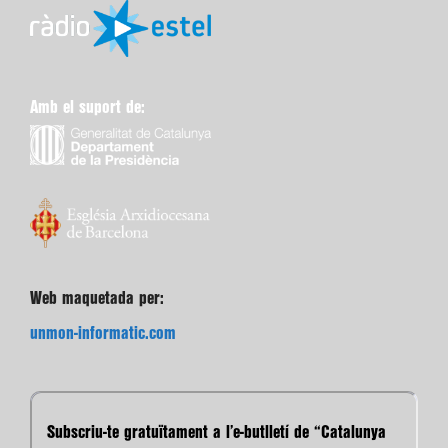
Amb el suport de:
Web maquetada per:
unmon-informatic.com
Subscriu-te gratuïtament a l’e-butlletí de “Catalunya