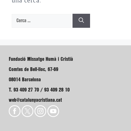
una cerca.
Cerca:
Fundació Missatge Humà i Cristià
Comtes de Bell-lloc, 67-69
08014 Barcelona
T. 93 409 27 70 / 93 409 28 10
web@catalunyacristiana.cat