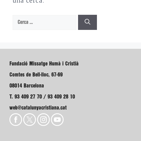
una cerca.
Cerca:
Fundació Missatge Humà i Cristià
Comtes de Bell-lloc, 67-69
08014 Barcelona
T. 93 409 27 70 / 93 409 28 10
web@catalunyacristiana.cat