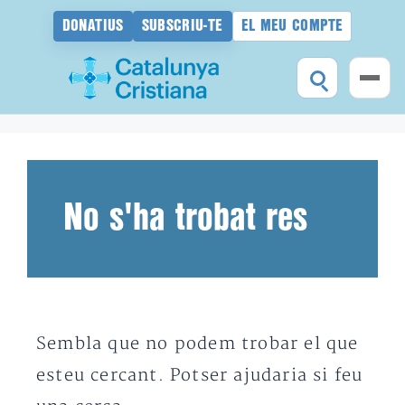
DONATIUS
SUBSCRIU-TE
EL MEU COMPTE
Vés
al
contingut
No s'ha trobat res
Sembla que no podem trobar el que
esteu cercant. Potser ajudaria si feu