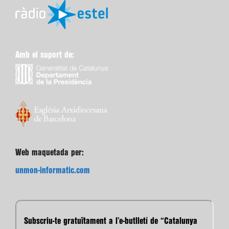
Amb el suport de:
Web maquetada per:
unmon-informatic.com
Subscriu-te gratuïtament a l’e-butlletí de “Catalunya