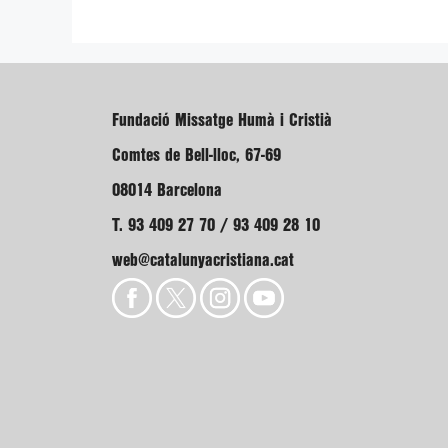
Fundació Missatge Humà i Cristià
Comtes de Bell-lloc, 67-69
08014 Barcelona
T. 93 409 27 70 / 93 409 28 10
web@catalunyacristiana.cat