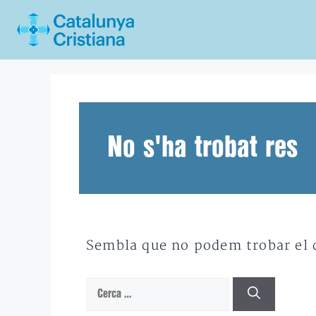
Vés
al
contingut
No s'ha trobat res
Sembla que no podem trobar el qu
Cerca: