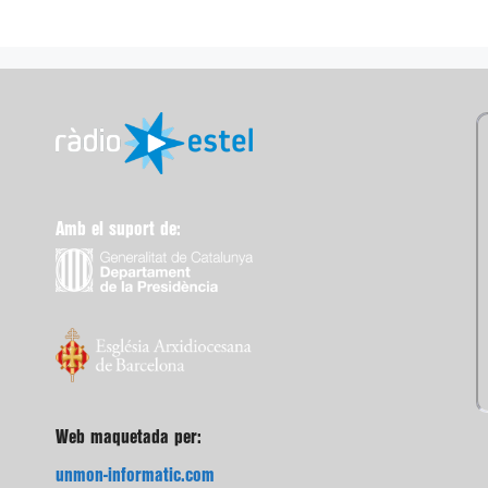
Amb el suport de:
Web maquetada per:
unmon-informatic.com