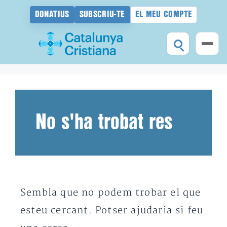
DONATIUS
SUBSCRIU-TE
EL MEU COMPTE
Vés
al
contingut
No s'ha trobat res
Sembla que no podem trobar el que
esteu cercant. Potser ajudaria si feu