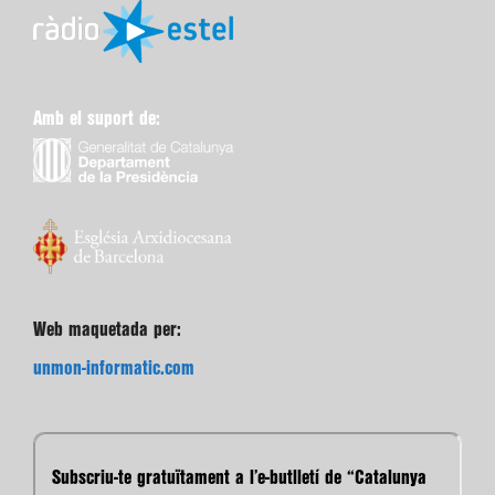
Amb el suport de:
Web maquetada per:
unmon-informatic.com
Subscriu-te gratuïtament a l’e-butlletí de “Catalunya