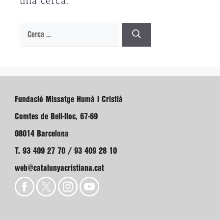
una cerca.
Cerca:
Fundació Missatge Humà i Cristià
Comtes de Bell-lloc, 67-69
08014 Barcelona
T. 93 409 27 70 / 93 409 28 10
web@catalunyacristiana.cat