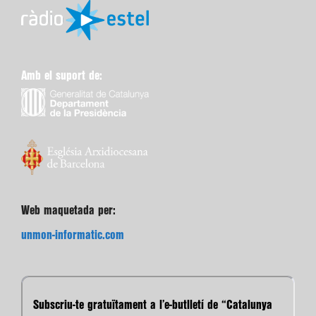
Amb el suport de:
Web maquetada per:
unmon-informatic.com
Subscriu-te gratuïtament a l’e-butlletí de “Catalunya