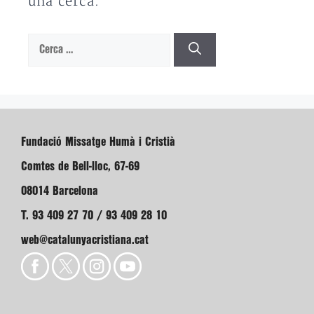
una cerca.
Cerca:
Fundació Missatge Humà i Cristià
Comtes de Bell-lloc, 67-69
08014 Barcelona
T. 93 409 27 70 / 93 409 28 10
web@catalunyacristiana.cat