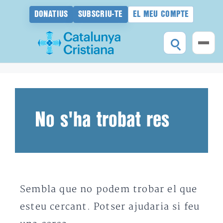
DONATIUS
SUBSCRIU-TE
EL MEU COMPTE
Vés
al
contingut
No s'ha trobat res
Sembla que no podem trobar el que
esteu cercant. Potser ajudaria si feu