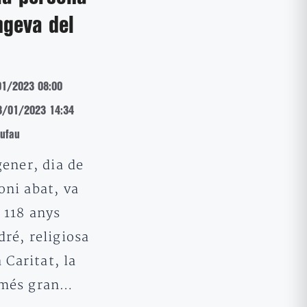
ngeva del
01/2023 08:00
18/01/2023 14:34
rufau
gener, dia de
oni abat, va
 118 anys
ré, religiosa
a Caritat, la
 més gran…