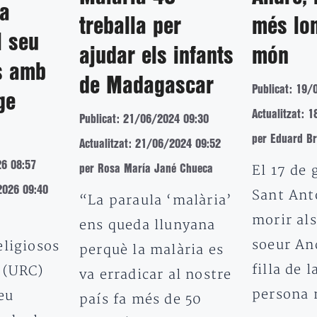
ya
treballa per
més lo
l seu
ajudar els infants
món
s amb
de Madagascar
Publicat: 19/
ge
Actualitzat: 
Publicat: 21/06/2024 09:30
per Eduard B
Actualitzat: 21/06/2024 09:52
26 08:57
El 17 de 
per Rosa María Jané Chueca
2026 09:40
Sant Ant
“La paraula ‘malària’
morir als
ens queda llunyana
soeur And
eligiosos
perquè la malària es
filla de l
 (URC)
va erradicar al nostre
persona
eu
país fa més de 50