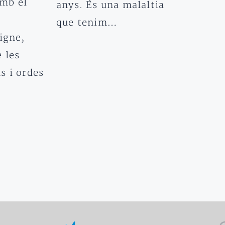
mb el
anys. És una malaltia
que tenim…
igne,
 les
s i ordes