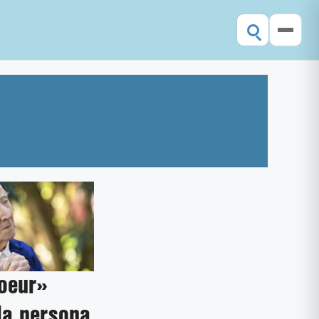
oeur»
la persona