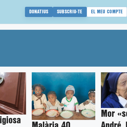
DONATIUS
SUBSCRIU-TE
EL MEU COMPTE
Mor «s
ligiosa
Malària 40
André, 