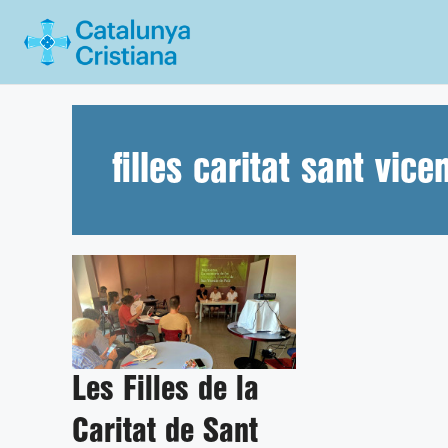
Vés
al
contingut
filles caritat sant vic
Les Filles de la
Caritat de Sant