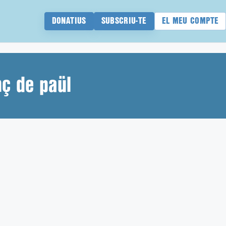
DONATIUS
SUBSCRIU-TE
EL MEU COMPTE
enç de paül