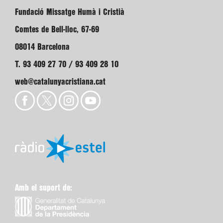
Fundació Missatge Humà i Cristià
Comtes de Bell-lloc, 67-69
08014 Barcelona
T. 93 409 27 70 / 93 409 28 10
web@catalunyacristiana.cat
Amb el suport de: