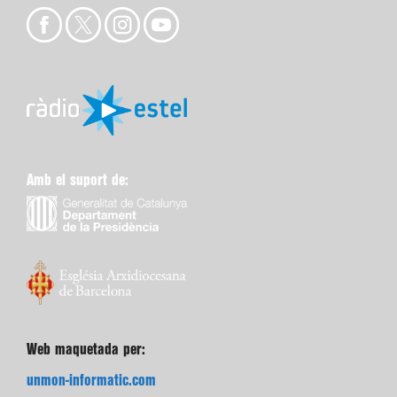
Amb el suport de:
Web maquetada per:
unmon-informatic.com