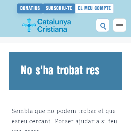
DONATIUS
SUBSCRIU-TE
EL MEU COMPTE
Vés
al
contingut
No s'ha trobat res
Sembla que no podem trobar el que
esteu cercant. Potser ajudaria si feu