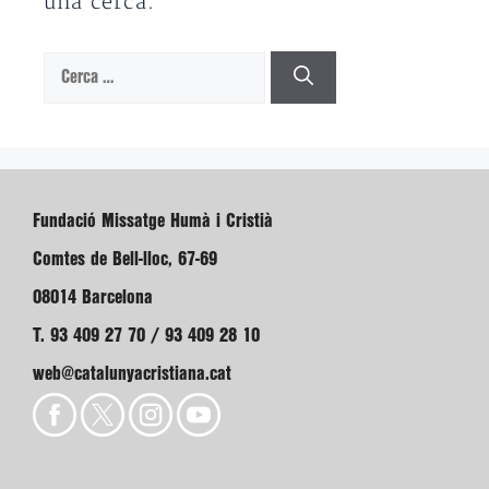
una cerca.
Cerca:
Fundació Missatge Humà i Cristià
Comtes de Bell-lloc, 67-69
08014 Barcelona
T. 93 409 27 70 / 93 409 28 10
web@catalunyacristiana.cat