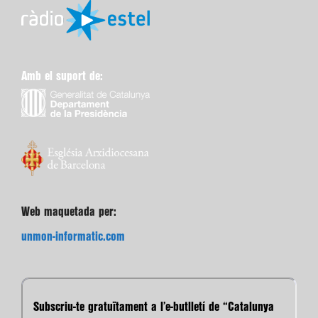
Amb el suport de:
Web maquetada per:
unmon-informatic.com
Subscriu-te gratuïtament a l’e-butlletí de “Catalunya