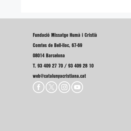
Fundació Missatge Humà i Cristià
Comtes de Bell-lloc, 67-69
08014 Barcelona
T. 93 409 27 70 / 93 409 28 10
web@catalunyacristiana.cat