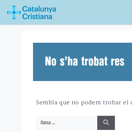
Vés
al
contingut
No s'ha trobat res
Sembla que no podem trobar el qu
Cerca: