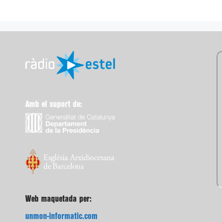
Amb el suport de:
Web maquetada per:
unmon-informatic.com