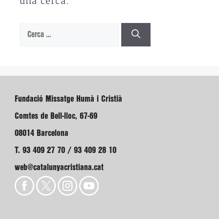
una cerca.
Cerca:
Fundació Missatge Humà i Cristià
Comtes de Bell-lloc, 67-69
08014 Barcelona
T. 93 409 27 70 / 93 409 28 10
web@catalunyacristiana.cat