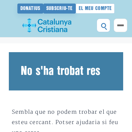
DONATIUS
SUBSCRIU-TE
EL MEU COMPTE
Vés
al
contingut
No s'ha trobat res
Sembla que no podem trobar el que
esteu cercant. Potser ajudaria si feu