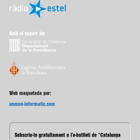
Amb el suport de:
Web maquetada per:
unmon-informatic.com
Subscriu-te gratuïtament a l’e-butlletí de “Catalunya