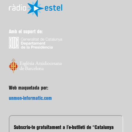
Amb el suport de:
Web maquetada per:
unmon-informatic.com
Subscriu-te gratuïtament a l’e-butlletí de “Catalunya