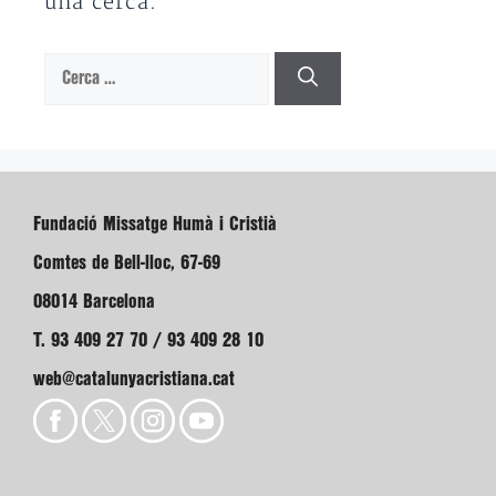
una cerca.
Cerca:
Fundació Missatge Humà i Cristià
Comtes de Bell-lloc, 67-69
08014 Barcelona
T. 93 409 27 70 / 93 409 28 10
web@catalunyacristiana.cat