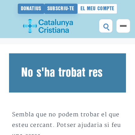
DONATIUS
SUBSCRIU-TE
EL MEU COMPTE
Vés
al
contingut
No s'ha trobat res
Sembla que no podem trobar el que
esteu cercant. Potser ajudaria si feu