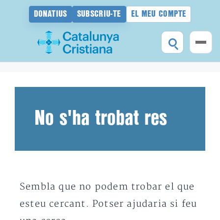
DONATIUS
SUBSCRIU-TE
EL MEU COMPTE
Vés
al
contingut
No s'ha trobat res
Sembla que no podem trobar el que
esteu cercant. Potser ajudaria si feu