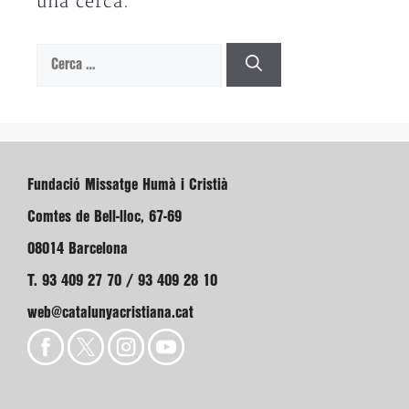
una cerca.
Cerca:
Fundació Missatge Humà i Cristià
Comtes de Bell-lloc, 67-69
08014 Barcelona
T. 93 409 27 70 / 93 409 28 10
web@catalunyacristiana.cat