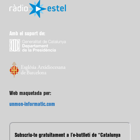
Amb el suport de:
Web maquetada per:
unmon-informatic.com
Subscriu-te gratuïtament a l’e-butlletí de “Catalunya