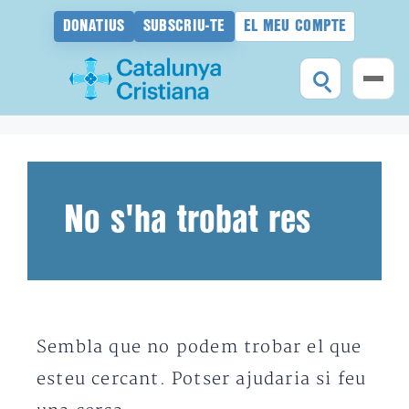
DONATIUS
SUBSCRIU-TE
EL MEU COMPTE
Vés
al
contingut
No s'ha trobat res
Sembla que no podem trobar el que
esteu cercant. Potser ajudaria si feu