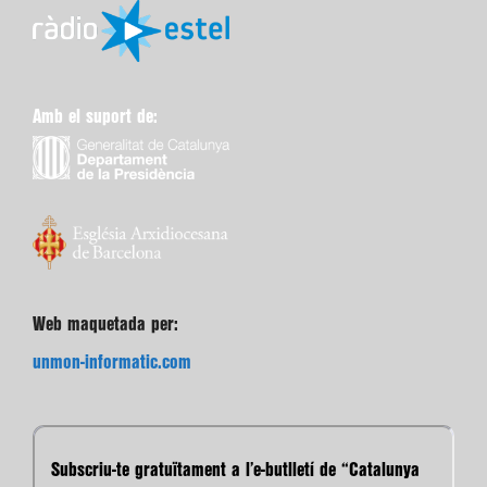
Amb el suport de:
Web maquetada per:
unmon-informatic.com
Subscriu-te gratuïtament a l’e-butlletí de “Catalunya