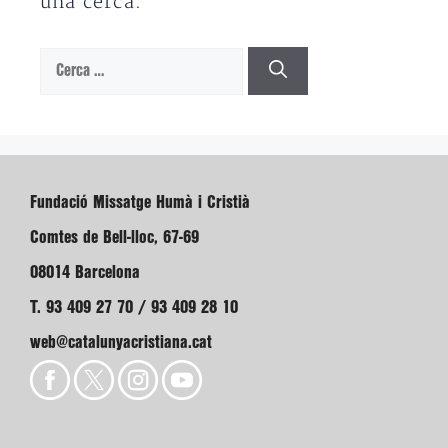
una cerca.
Cerca:
Fundació Missatge Humà i Cristià
Comtes de Bell-lloc, 67-69
08014 Barcelona
T. 93 409 27 70 / 93 409 28 10
web@catalunyacristiana.cat