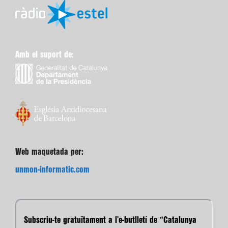
Amb el suport de:
Web maquetada per:
unmon-informatic.com
Subscriu-te gratuïtament a l’e-butlletí de “Catalunya