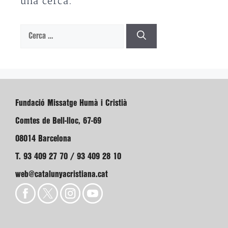
una cerca.
Cerca:
Fundació Missatge Humà i Cristià
Comtes de Bell-lloc, 67-69
08014 Barcelona
T. 93 409 27 70 / 93 409 28 10
web@catalunyacristiana.cat