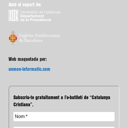
Amb el suport de:
Web maquetada per:
unmon-informatic.com
Subscriu-te gratuïtament a l’e-butlletí de “Catalunya
Cristiana”.