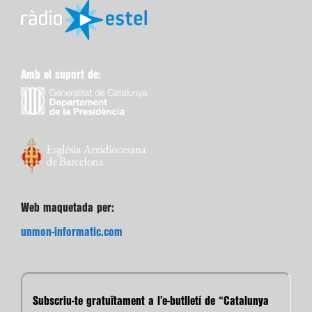
Amb el suport de:
Web maquetada per:
unmon-informatic.com
Subscriu-te gratuïtament a l’e-butlletí de “Catalunya