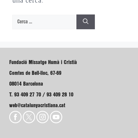
una cerca.
Cerca:
Fundació Missatge Humà i Cristià
Comtes de Bell-lloc, 67-69
08014 Barcelona
T. 93 409 27 70 / 93 409 28 10
web@catalunyacristiana.cat