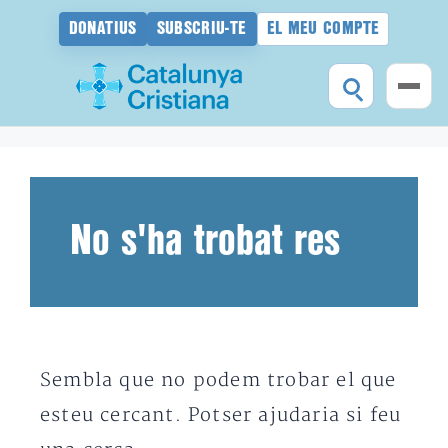
DONATIUS
SUBSCRIU-TE
EL MEU COMPTE
Vés
al
contingut
No s'ha trobat res
Sembla que no podem trobar el que
esteu cercant. Potser ajudaria si feu