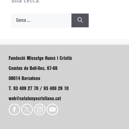
una cerca.
Cerca:
Fundació Missatge Humà i Cristià
Comtes de Bell-lloc, 67-69
08014 Barcelona
T. 93 409 27 70 / 93 409 28 10
web@catalunyacristiana.cat