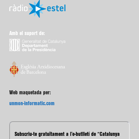
Amb el suport de:
Web maquetada per:
unmon-informatic.com
Subscriu-te gratuïtament a l’e-butlletí de “Catalunya