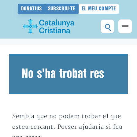
DONATIUS
SUBSCRIU-TE
EL MEU COMPTE
Vés
al
contingut
No s'ha trobat res
Sembla que no podem trobar el que
esteu cercant. Potser ajudaria si feu