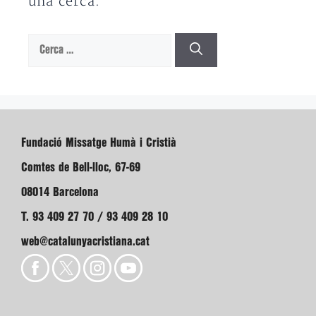
una cerca.
Cerca:
Fundació Missatge Humà i Cristià
Comtes de Bell-lloc, 67-69
08014 Barcelona
T. 93 409 27 70 / 93 409 28 10
web@catalunyacristiana.cat