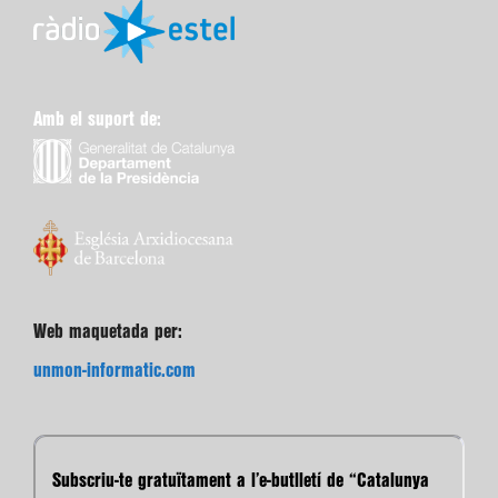
Amb el suport de:
Web maquetada per:
unmon-informatic.com
Subscriu-te gratuïtament a l’e-butlletí de “Catalunya