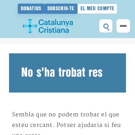
DONATIUS
SUBSCRIU-TE
EL MEU COMPTE
Vés
al
contingut
No s'ha trobat res
Sembla que no podem trobar el que
esteu cercant. Potser ajudaria si feu