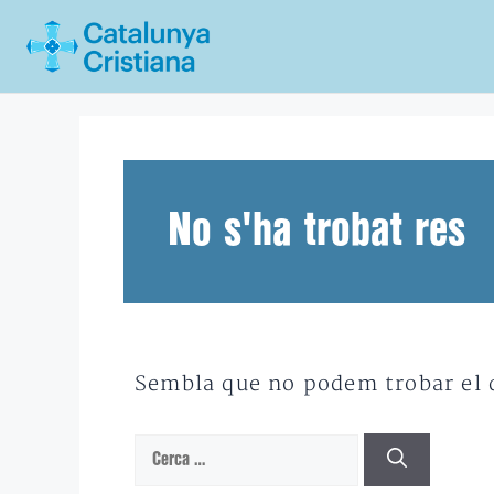
Vés
al
contingut
No s'ha trobat res
Sembla que no podem trobar el qu
Cerca: