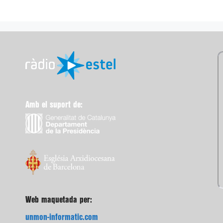
Amb el suport de:
Web maquetada per:
unmon-informatic.com