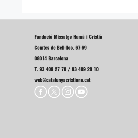
Fundació Missatge Humà i Cristià
Comtes de Bell-lloc, 67-69
08014 Barcelona
T. 93 409 27 70 / 93 409 28 10
web@catalunyacristiana.cat