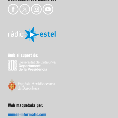
Amb el suport de:
Web maquetada per:
unmon-informatic.com