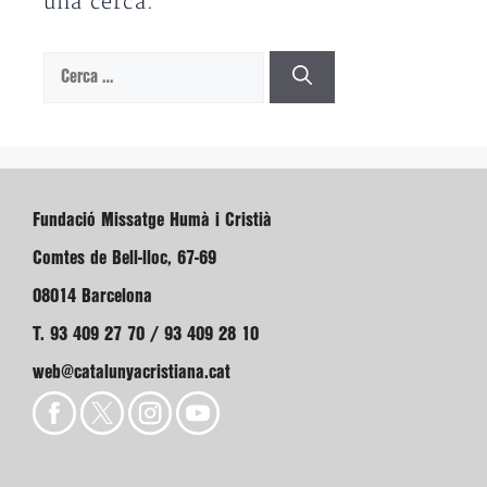
una cerca.
Cerca:
Fundació Missatge Humà i Cristià
Comtes de Bell-lloc, 67-69
08014 Barcelona
T. 93 409 27 70 / 93 409 28 10
web@catalunyacristiana.cat