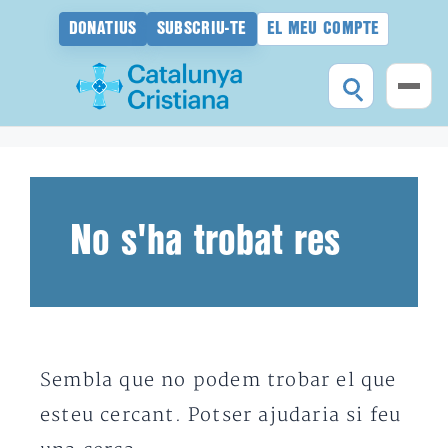
DONATIUS
SUBSCRIU-TE
EL MEU COMPTE
Vés
al
contingut
No s'ha trobat res
Sembla que no podem trobar el que
esteu cercant. Potser ajudaria si feu