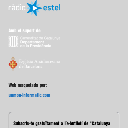
Amb el suport de:
Web maquetada per:
unmon-informatic.com
Subscriu-te gratuïtament a l’e-butlletí de “Catalunya