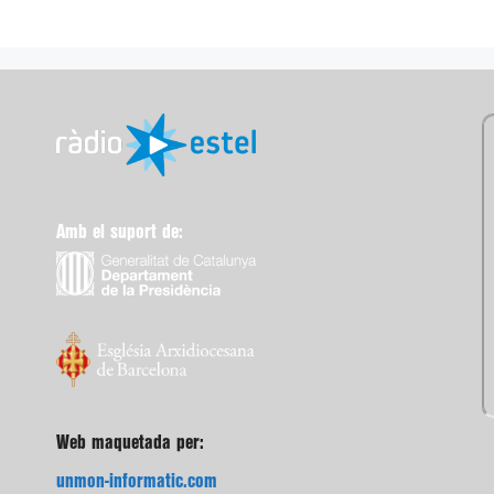
Amb el suport de:
Web maquetada per:
unmon-informatic.com