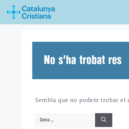
Vés
al
contingut
No s'ha trobat res
Sembla que no podem trobar el qu
Cerca: