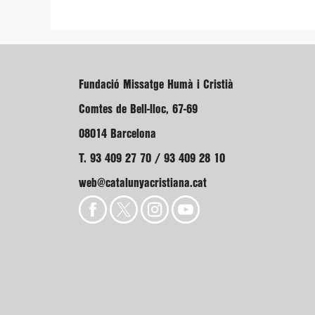
Fundació Missatge Humà i Cristià
Comtes de Bell-lloc, 67-69
08014 Barcelona
T. 93 409 27 70 / 93 409 28 10
web@catalunyacristiana.cat