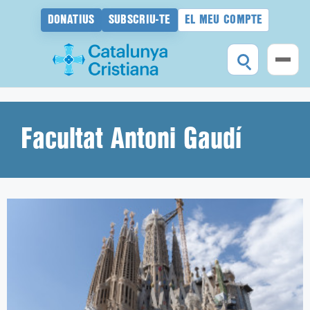
DONATIUS
SUBSCRIU-TE
EL MEU COMPTE
Vés
al
contingut
Facultat Antoni Gaudí